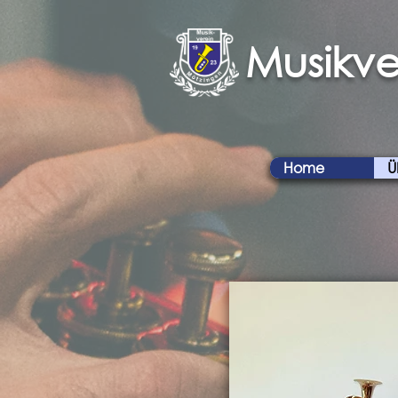
Musikve
Home
Ü