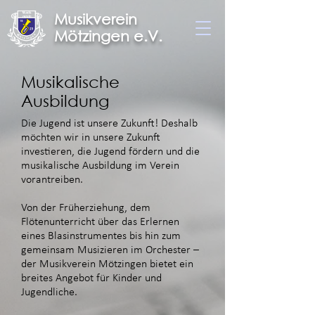
Musikverein
Mötzingen e.V.
Musikalische
Ausbildung
Die Jugend ist unsere Zukunft! Deshalb
möchten wir in unsere Zukunft
investieren, die Jugend fördern und die
musikalische
Ausbildung im Verein
vorantreiben.
Von der Früherziehung, dem
Flötenunterricht über das Erlernen
eines Blasinstrumentes bis hin zum
gemeinsam Musizieren
im Orchester –
der Musikverein Mötzingen bietet ein
breites Angebot für Kinder und
Jugendliche.