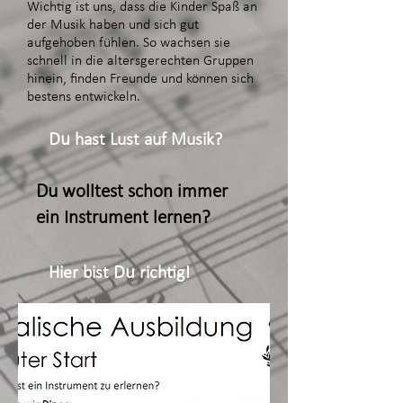
Wichtig ist uns, dass die Kinder Spaß an
der Musik haben und sich gut
aufgehoben fühlen. So wachsen sie
schnell in die
altersgerechten Gruppen
hinein, finden Freunde und können sich
bestens entwickeln.
Du
hast Lust auf Musik?
Du
wolltest schon immer
ein Instrument lernen?
Du
Hier bist
richtig!