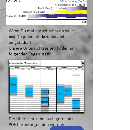
Wenn Du mal vorbei schauen willst,
bist Du jederzeit dazu herzlich
eingeladen!
Unsere Unterrichtszeiten finden an
folgenden Tagen statt:
Die Übersicht kann auch gerne als
PDF
heruntergeladen
werden!