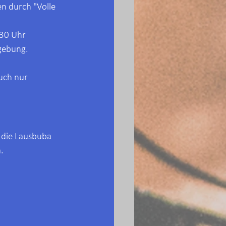
n durch "Volle 
30 Uhr 
gebung. 
uch nur 
 die Lausbuba 
.