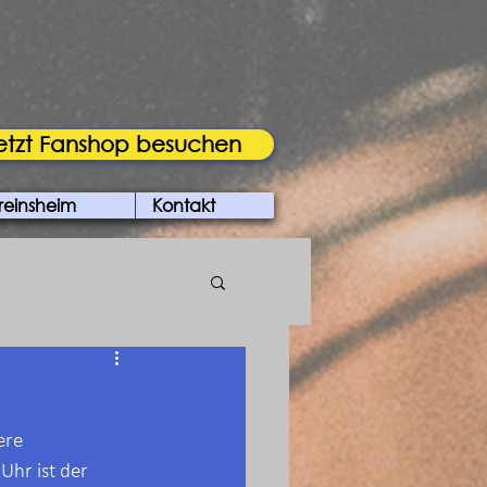
etzt Fanshop besuchen
reinsheim
Kontakt
ere 
hr ist der 